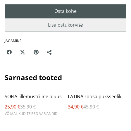
Osta kohe
Lisa ostukorvi
JAGAMINE
Sarnased tooted
%
%
SOFIA lillemustriline pluus
LATINA roosa püksseelik
25,90 €
35,90 €
34,90 €
45,90 €
VÕIMALIKUD TEISED VARIANDID