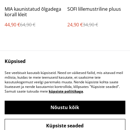
%
%
MIA kaunistatud õlgadega
SOFI lillemustriline pluus
korall kleit
44,90 €
64,90 €
24,90 €
34,90 €
Küpsised
See veebisait kasutab küpsiseid. Need on väikesed failid, mis aitavad meil
mõista, kuidas te meie teenuseid kasutate, et saaksime teie
Kontaktivorm
Ostu- ja
kasutuskogemust veelgi paremaks muuta. Nende küpsiste kohta saate
müügitingimused
lisateavet ja nende kasutamist kontrollida, klõpsates "Küpsiste seaded".
Privaatsuspoliitika
Küpsised
Samuti saate tutvuda meie
küpsiste poliitikaga
.
Nõustu kõik
©
2026
Oh So Pretty!
Küpsiste seaded
powered by