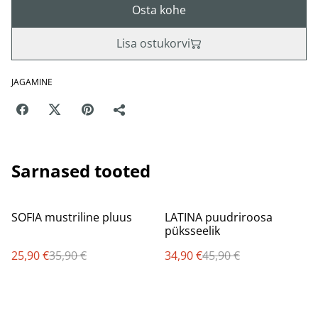
Osta kohe
Lisa ostukorvi
JAGAMINE
Sarnased tooted
%
%
SOFIA mustriline pluus
LATINA puudriroosa
püksseelik
25,90 €
35,90 €
34,90 €
45,90 €