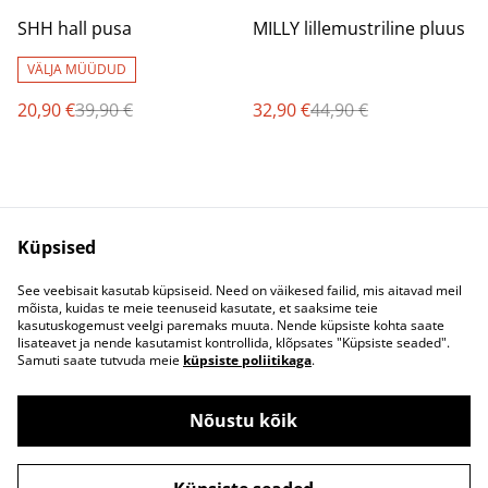
%
%
SHH hall pusa
MILLY lillemustriline pluus
VÄLJA MÜÜDUD
20,90 €
39,90 €
32,90 €
44,90 €
Küpsised
See veebisait kasutab küpsiseid. Need on väikesed failid, mis aitavad meil
mõista, kuidas te meie teenuseid kasutate, et saaksime teie
Kontaktivorm
Ostu- ja
kasutuskogemust veelgi paremaks muuta. Nende küpsiste kohta saate
müügitingimused
lisateavet ja nende kasutamist kontrollida, klõpsates "Küpsiste seaded".
Privaatsuspoliitika
Küpsised
Samuti saate tutvuda meie
küpsiste poliitikaga
.
Nõustu kõik
©
2026
Oh So Pretty!