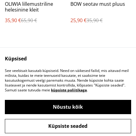
%
%
OLIWIA lillemustriline
BOW seotav must pluus
helesinine kleit
35,90 €
65,90 €
25,90 €
35,90 €
Küpsised
See veebisait kasutab küpsiseid. Need on väikesed failid, mis aitavad meil
mõista, kuidas te meie teenuseid kasutate, et saaksime teie
Kontaktivorm
Ostu- ja
kasutuskogemust veelgi paremaks muuta. Nende küpsiste kohta saate
müügitingimused
lisateavet ja nende kasutamist kontrollida, klõpsates "Küpsiste seaded".
Privaatsuspoliitika
Küpsised
Samuti saate tutvuda meie
küpsiste poliitikaga
.
Nõustu kõik
©
2026
Oh So Pretty!
Küpsiste seaded
powered by