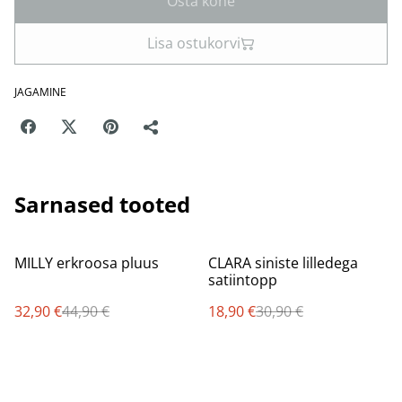
Osta kohe
Lisa ostukorvi
JAGAMINE
Sarnased tooted
%
%
MILLY erkroosa pluus
CLARA siniste lilledega
satiintopp
32,90 €
44,90 €
18,90 €
30,90 €