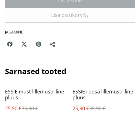
Osta kohe
Lisa ostukorvi
JAGAMINE
Sarnased tooted
%
%
ESSIE must lillemustriline
ESSIE roosa lillemustriline
pluus
pluus
25,90 €
35,90 €
25,90 €
35,90 €