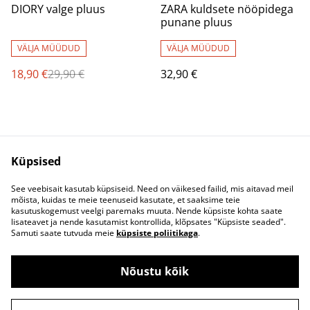
%
DIORY valge pluus
ZARA kuldsete nööpidega
punane pluus
VÄLJA MÜÜDUD
VÄLJA MÜÜDUD
18,90 €
29,90 €
32,90 €
Küpsised
See veebisait kasutab küpsiseid. Need on väikesed failid, mis aitavad meil
mõista, kuidas te meie teenuseid kasutate, et saaksime teie
Kontaktivorm
Ostu- ja
kasutuskogemust veelgi paremaks muuta. Nende küpsiste kohta saate
müügitingimused
lisateavet ja nende kasutamist kontrollida, klõpsates "Küpsiste seaded".
Privaatsuspoliitika
Küpsised
Samuti saate tutvuda meie
küpsiste poliitikaga
.
Nõustu kõik
©
2026
Oh So Pretty!